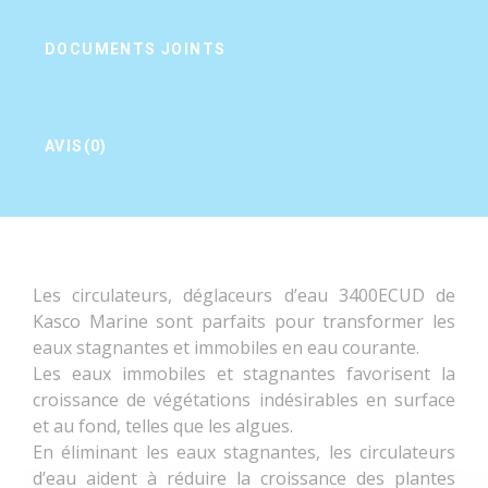
DOCUMENTS JOINTS
AVIS(0)
Les circulateurs, déglaceurs d’eau
3400ECUD de
Soyez le premier à donner votre avis !
Kasco Marine sont parfaits pour transformer les
eaux stagnantes et immobiles en eau courante.
Guide d'utilisation circulateur
Les eaux immobiles et stagnantes favorisent la
croissance de végétations indésirables en surface
Référence
3400ECUD
et au fond, telles que les algues.
Ain de fournir l’aération et la circulation d’eau à des
En éliminant les eaux stagnantes, les circulateurs
étendues d’eau telles que des étangs, lacs, baies,
d’eau aident à réduire la croissance des plantes
marinas, quais, piscicultures et des bassins