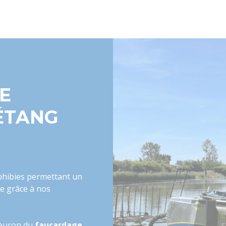
E
ÉTANG
phibies permettant un
e grâce à nos
fleuron du
faucardage