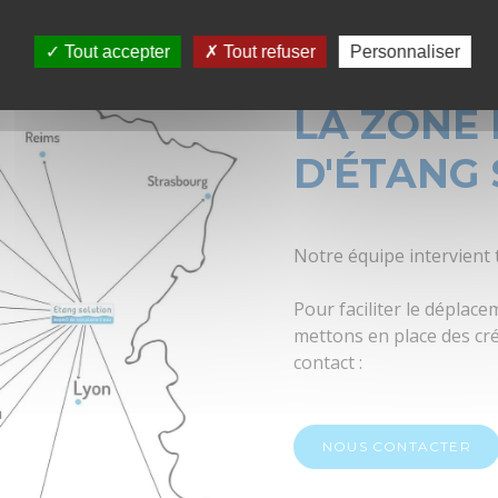
Tout accepter
Tout refuser
Personnaliser
LA ZONE
D'ÉTANG
Notre équipe intervient 
Pour faciliter le dépla
mettons en place des cr
contact :
NOUS CONTACTER