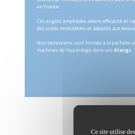
en France.
Ces engins amphibies allient efficacité et ra
des outils modulables et adaptés aux beso
Nos techniciens sont formés à la parfaite ut
machines de faucardage dans vos
étangs
.
Ce site utilise d