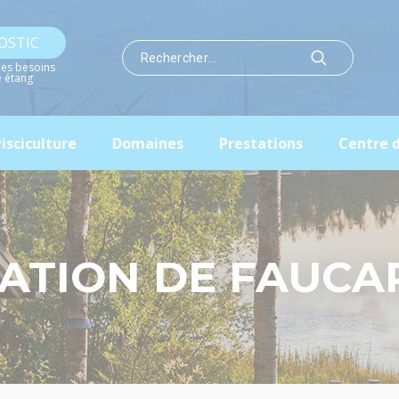
OSTIC
les besoins
e étang
isciculture
Domaines
Prestations
Centre 
ATION DE FAUC