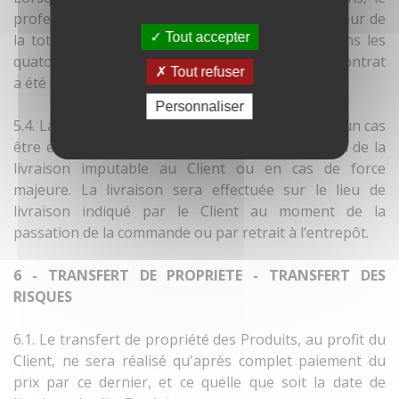
professionnel remboursera le Client consommateur de
Tout accepter
la totalité des sommes versées, au plus tard dans les
quatorze (14) jours suivant la date à laquelle le contrat
Tout refuser
a été dénoncé.
Personnaliser
5.4. La responsabilité d’INOVAL ne pourra en aucun cas
être engagée en cas de retard ou de suspension de la
livraison imputable au Client ou en cas de force
majeure. La livraison sera effectuée sur le lieu de
livraison indiqué par le Client au moment de la
passation de la commande ou par retrait à l’entrepôt.
6 - TRANSFERT DE PROPRIETE - TRANSFERT DES
RISQUES
6.1. Le transfert de propriété des Produits, au profit du
Client, ne sera réalisé qu'après complet paiement du
prix par ce dernier, et ce quelle que soit la date de