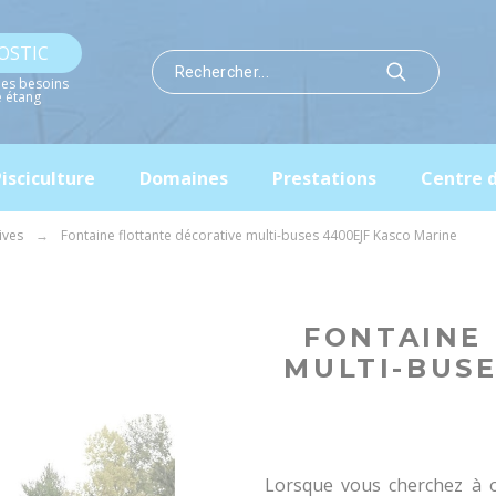
OSTIC
les besoins
e étang
isciculture
Domaines
Prestations
Centre 
ives
Fontaine flottante décorative multi-buses 4400EJF Kasco Marine
FONTAINE
MULTI-BUSE
Lorsque vous cherchez à ob