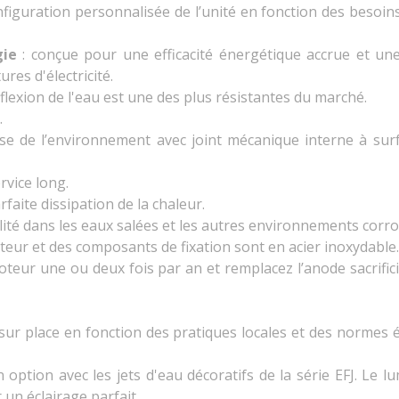
figuration personnalisée de l’unité en fonction des besoin
gie
: conçue pour une efficacité énergétique accrue et un
res d'électricité.
lexion de l'eau est une des plus résistantes du marché.
.
e de l’environnement avec joint mécanique interne à surfa
rvice long.
faite dissipation de la chaleur.
lité dans les eaux salées et les autres environnements corros
teur et des composants de fixation sont en acier inoxydable.
oteur une ou deux fois par an et remplacez l’anode sacrifici
ur place en fonction des pratiques locales et des normes 
option avec les jets d'eau décoratifs de la série EFJ. Le l
n éclairage parfait.