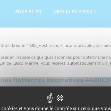
DESCRIPTION
DÉTAILS DU PRODUIT
rait, la série 4400EJF est le choix incontournable pour amé
uses en l’espace de quelques secondes pour obtenir une no
JF de Kasco Marine, vous recevez automatiquement un je
ines flottantes décoratives 4400EJF
30W (1 HP)
220 V
5
3 Ampères
es cookies et vous donne le contrôle sur ceux que vous