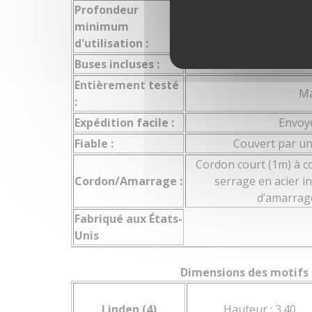
Surfacecalculmax
Profondeur
minimum
Profondeurcalculmin
d'utilisation :
Buses incluses :
Linden / Birch / 
Profondeurcalculmax
Entièrement testé
Ma
Profondeur Minimale D'utilisation
:
Expédition facile :
Envoyé
Puissance
Fiable :
Couvert par un
Voltage
Cordon court (1m) à co
Cordon/Amarrage :
serrage en acier i
Amperage
d’amarrag
Fabriqué aux États-
Cordon D'alimentation Électrique
Unis
Ensemble Vendu Avec Les Accessoires Requis Pour M
Dimensions des motifs
Buses Incluses
Linden (4)
Hauteur : 3.40