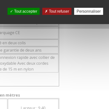
40000
49 cm
Tout accepter
Tout refuser
Personnaliser
1
Basalm / Redwood / Spruce
10
rquage CE
49 cm
 en deux colis
1430 W (1 HP)
e garantie de deux ans
220 V
nnexion rapide avec collier de
noxydable Avec deux cordes
6.5 Amp
e de 15 m en nylon
Non inclus (cordon d'alimentation c
ontage
Inclus
 en mètres
Linden, Willow, Juniper, Redwood, Sp
Largeur : 9.40