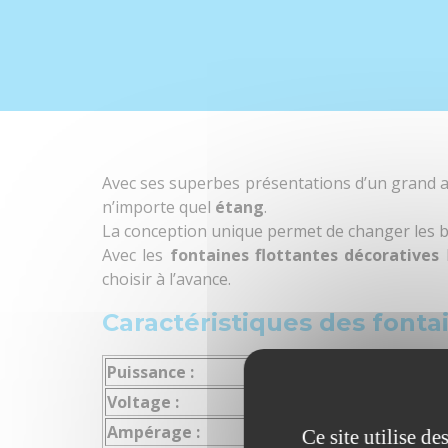
Avec ses superbes présentations d’un grand att
n’importe quel
étang
.
La conception unique permet de changer les b
Avec les
fontaines flottantes décoratives
E
choisir à l’avance.
Référence
4400EJF
Caractéristiques des fonta
Puissance :
14
Voltage :
Surfacecalculmin
Ampérage :
5.
Ce site utilise d