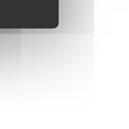
ourt -1m- à connexion rapide)
ruce, Birch