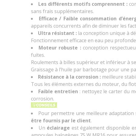
Les différents motifs comprennent :
con
sans frais supplémentaires.
Efficace / Faible consommation d’éner
appareils concurrents afin de diminuer les factu
Ultra résistant :
la conception unique à déf
Fonctionnement efficace en eau peu profonde
Moteur robuste :
conception respectueus
fuites.
Roulements à billes supérieur et inférieur à se
Graissage à l’huile par barbotage pour une par
Résistance à la corrosion :
meilleure stabi
Tous les éléments externes du moteur, du flot
Faible entretien
: nettoyez le carter du m
corrosion.
Pour permettre une meilleure adaptation s
être fournis par le client
.
Un
éclairage
est également disponible en 
ampoules halogènes 75 W MR16 pour assurer u