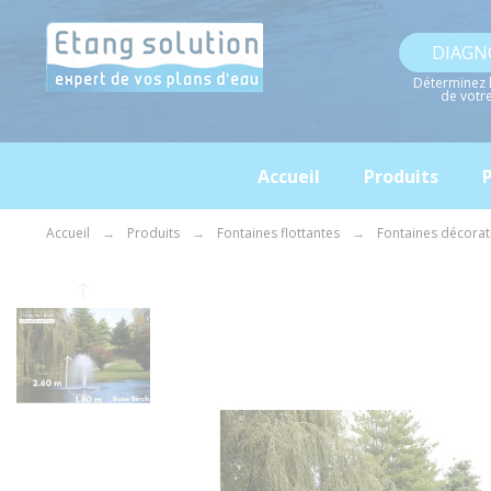
Panneau de gestion des cookies
DIAGN
Déterminez 
de votr
Accueil
Produits
P
Accueil
Produits
Fontaines flottantes
Fontaines décorat