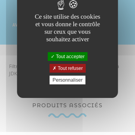
Ce site utilise des cookies
et vous donne le contrôle
AVIS(0)
sur ceux que vous
souhaitez activer
Tout accepter
Filtre de rechange pour compresseur JDKS-150 à
Tout refuser
Soyez le premier à donner votre avis !
JDKS-500.
Personnaliser
Référence
FJDK150/500
PRODUITS ASSOCIÉS