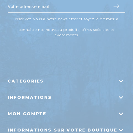
Inscrivez-vous à notre newsletter et soyez le premier à
connaître nos nouveau produits, offres spéciales et
évènements
CATÉGORIES
Systèmes d'aération
INFORMATIONS
Traitements biologiques
Livraison
Fontaines flottantes
MON COMPTE
Mentions légales
Outils aquatiques
Mes commandes
Conditions d'utilisation
Agrainoirs flottants
INFORMATIONS SUR VOTRE BOUTIQUE