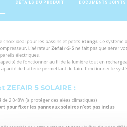
N
DÉTAILS DU PRODUIT
DOCUMENTS JOINTS
e choix idéal pour les bassins et petits
étangs
. Ce système 
 compresseur. L’aérateur
Zefair-S-5
ne fait pas que aérer vo
areils électriques.
 capacité de fonctionner au fil de la lumière tout en recharge
 capacité de batterie permettant de faire fonctionner le sys
t ZEFAIR 5 SOLAIRE :
de 2 048W (à protéger des aléas climatiques)
rt pour fixer les panneaux solaires n'est pas inclus
10