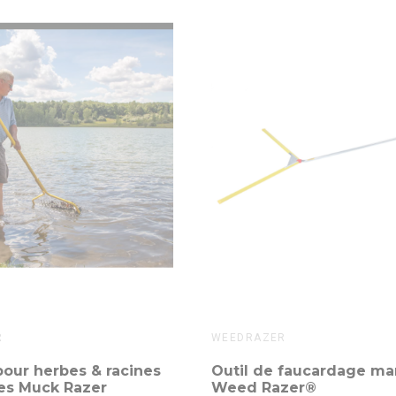
R
WEEDRAZER
our herbes & racines
Outil de faucardage ma
es Muck Razer
Weed Razer®