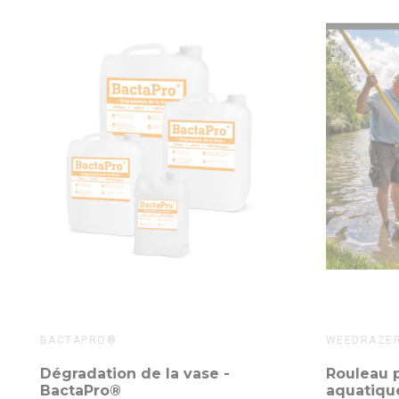
BACTAPRO®
WEEDRAZE
Dégradation de la vase -
Rouleau p
BactaPro®
aquatiqu