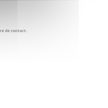
re de contact
.