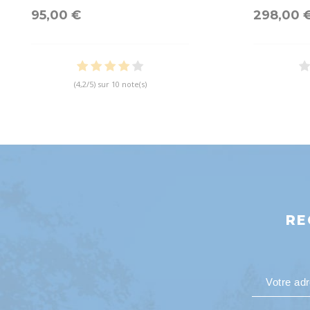
95,00 €
298,00 
(
4,2
/
5
) sur
10
note(s)
RE