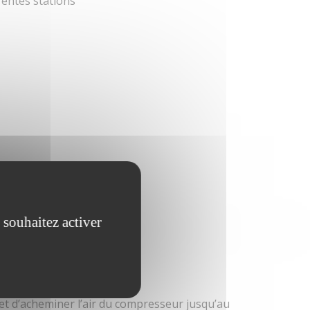
érentes stations
 souhaitez activer
et d’acheminer l’air du compresseur jusqu’au