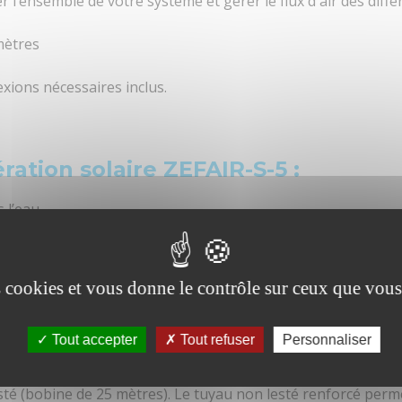
ier l’ensemble de votre système et gérer le flux d'air des diff
10000
mètres
1
xions nécessaires inclus.
2
Station de diffusion
ation solaire ZEFAIR-S-5 :
5 stations
 l’eau
2 mètres
5 bobines de 30 mètres
es cookies et vous donne le contrôle sur ceux que vous
compresseur à membrane
Tout accepter
Tout refuser
Personnaliser
1
té (bobine de 25 mètres). Le tuyau non lesté renforcé perm
75 W