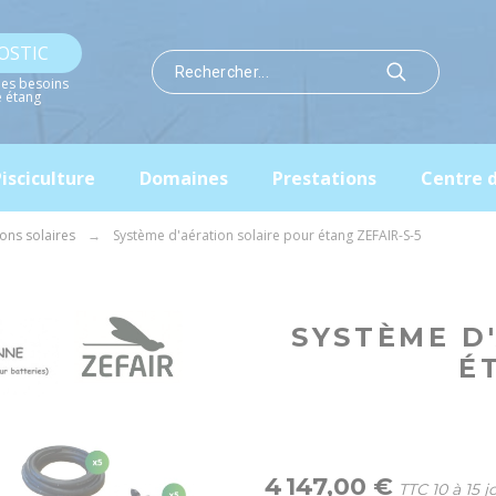
OSTIC
les besoins
e étang
isciculture
Domaines
Prestations
Centre 
ons solaires
Système d'aération solaire pour étang ZEFAIR-S-5
SYSTÈME D
É
4 147,00 €
TTC
10 à 15 j