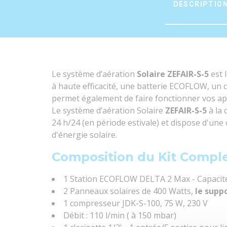
DESCRIPTIO
Le système d’aération
Solaire ZEFAIR-S-5
est l
Soyez le premier à donner votre avis !
à haute efficacité, une batterie ECOFLOW, un
permet également de faire fonctionner vos app
Manuel système Zefair SOLAIRE
Le système d’aération Solaire
ZEFAIR-S-5
à la
24 h/24 (en période estivale) et dispose d'une
d'énergie solaire.
Composition du Kit Comple
Référence
ZEFAIR-S-5
Fiche produit - Zefair 5 solaire
1 Station ECOFLOW DELTA 2 Max - Capacité 
2 Panneaux solaires de 400 Watts,
le suppo
1 compresseur JDK-S-100, 75 W, 230 V
Débit : 110 l/min ( à 150 mbar)
Surfacecalculmin