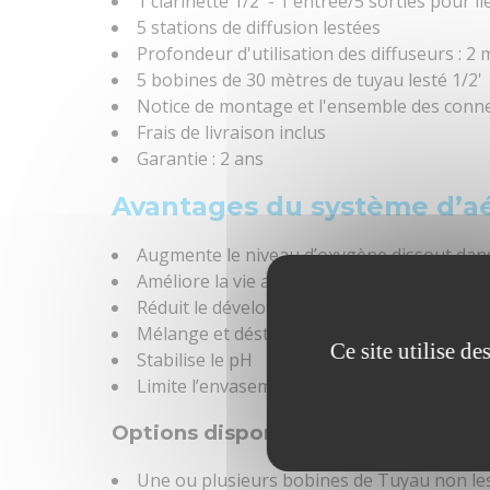
1 clarinette 1/2' - 1 entrée/5 sorties pour l
5 stations de diffusion lestées
Surfacecalculmax
Profondeur d'utilisation des diffuseurs : 2 
5 bobines de 30 mètres de tuyau lesté 1/2'
Profondeurcalculmin
Notice de montage et l'ensemble des conne
Frais de livraison inclus
Profondeurcalculmax
Garantie : 2 ans
Type De Diffuseur
Avantages du système d’aér
Nombre De Diffuseur
Augmente le niveau d’oxygène dissout dans
Améliore la vie aquatique
Profondeur Maximale D'utilisation
Réduit le développement des algues
Nombre De Tuyau Lesté
Mélange et déstratifie la colonne d’eau
Ce site utilise d
Stabilise le pH
Type De Compresseur
Limite l’envasement
Options disponibles :
Nombre De Compresseur
Une ou plusieurs bobines de Tuyau non les
Puissance