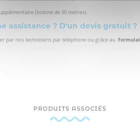
230 V
upplémentaire (bobine de 30 mètres).
e assistance ? D'un devis gratuit ?
voir description
der par nos techniciens par téléphone ou grâce au
formulai
33 dB(A)
PRODUITS ASSOCIÉS