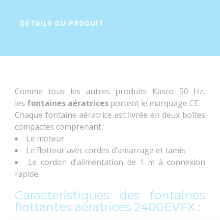
DÉTAILS DU PRODUIT
Comme tous les autres produits Kasco 50 Hz,
les
fontaines aératrices
portent le marquage CE.
Chaque fontaine aératrice est livrée en deux boîtes
compactes comprenant :
Le moteur
Référence
2400EVFX
Le flotteur avec cordes d’amarrage et tamis
Le cordon d’alimentation de 1 m à connexion
rapide.
Caractéristiques des fontaines
Surfacecalculmin
5
flottantes aératrices 2400EVFX :