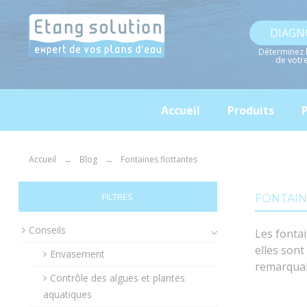
Panneau de gestion des cookies
DIAGN
Déterminez 
de votr
Accueil
Produits
P
Accueil
Blog
Fontaines flottantes
FILTRES
FONTAIN
Conseils
Les fontai
elles sont
Envasement
remarquabl
Contrôle des algues et plantes
aquatiques