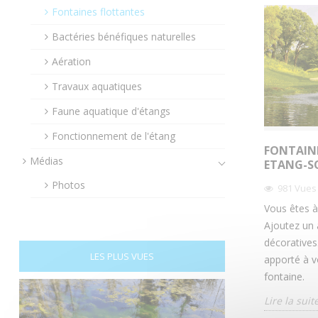
Fontaines flottantes
Bactéries bénéfiques naturelles
Aération
Travaux aquatiques
Faune aquatique d'étangs
Fonctionnement de l'étang
FONTAIN
Médias
ETANG-S
Photos
981
Vues
Vous êtes à
Ajoutez un a
décoratives
LES PLUS VUES
apporté à vo
fontaine.
Lire la suit