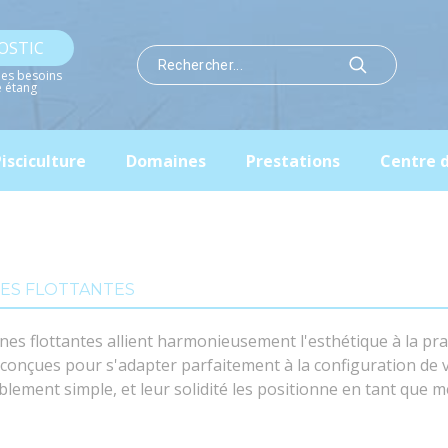
OSTIC
les besoins
e étang
isciculture
Domaines
Prestations
Centre 
ES FLOTTANTES
nes flottantes allient harmonieusement l'esthétique à la prati
 conçues pour s'adapter parfaitement à la configuration de vo
ement simple, et leur solidité les positionne en tant que m