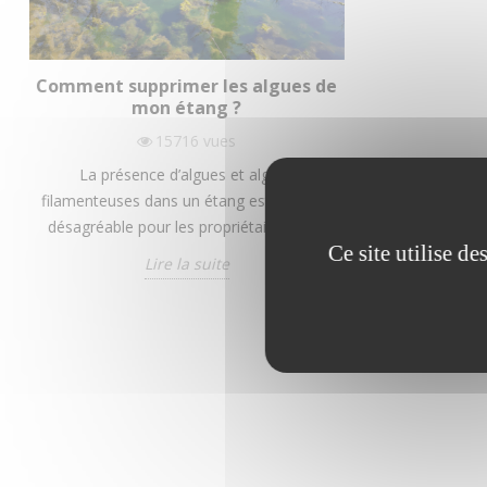
Comment supprimer les algues de
LES 4 SOLU
mon étang ?
LE CUR
15716
vues
La présence d’algues et algues
Le curage d’u
filamenteuses dans un étang est souvent
consiste à ex
désagréable pour les propriétaires. De...
sont acc
Ce site utilise d
Lire la suite