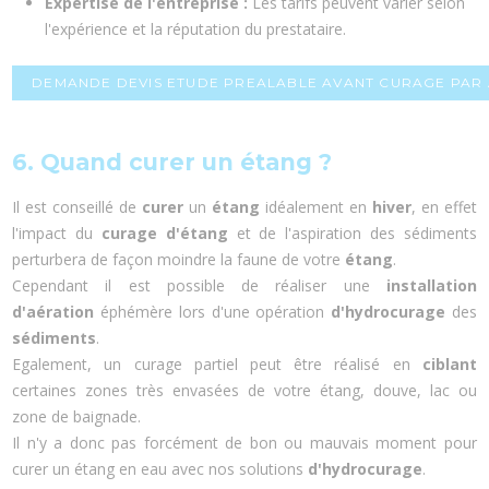
Expertise de l'entreprise :
Les tarifs peuvent varier selon
l'expérience et la réputation du prestataire.
DEMANDE DEVIS ETUDE PREALABLE AVANT CURAGE PAR 
6. Quand curer un étang ?
Il est conseillé de
curer
un
étang
idéalement en
hiver
, en effet
l'impact du
curage d'étang
et de l'aspiration des sédiments
perturbera de façon moindre la faune de votre
étang
.
Cependant il est possible de réaliser une
installation
d'aération
éphémère lors d'une opération
d'hydrocurage
des
sédiments
.
Egalement, un curage partiel peut être réalisé en
ciblant
certaines zones très envasées de votre étang, douve, lac ou
zone de baignade.
Il n'y a donc pas forcément de bon ou mauvais moment pour
curer un étang en eau avec nos solutions
d'hydrocurage
.