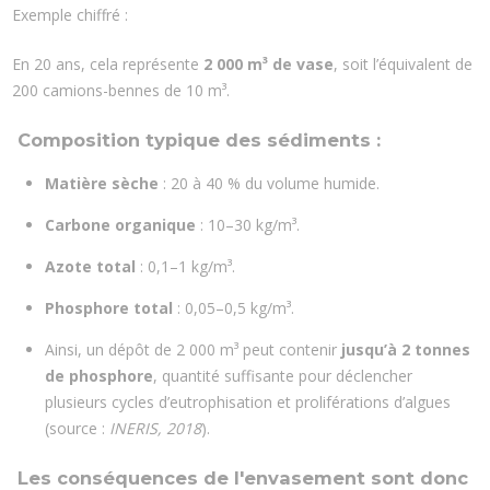
Exemple chiffré :
En 20 ans, cela représente
2 000 m³ de vase
, soit l’équivalent de
200 camions-bennes de 10 m³.
Composition typique des sédiments :
Matière sèche
: 20 à 40 % du volume humide.
Carbone organique
: 10–30 kg/m³.
Azote total
: 0,1–1 kg/m³.
Phosphore total
: 0,05–0,5 kg/m³.
Ainsi, un dépôt de 2 000 m³ peut contenir
jusqu’à 2 tonnes
de phosphore
, quantité suffisante pour déclencher
plusieurs cycles d’eutrophisation et proliférations d’algues
(source :
INERIS, 2018
).
Les conséquences de l'envasement sont donc