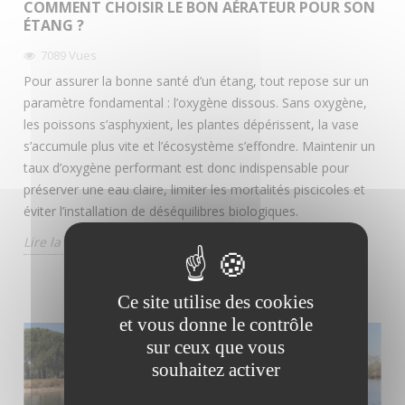
COMMENT CHOISIR LE BON AÉRATEUR POUR SON
ÉTANG ?
7089
Vues
Pour assurer la bonne santé d’un étang, tout repose sur un
paramètre fondamental : l’oxygène dissous. Sans oxygène,
les poissons s’asphyxient, les plantes dépérissent, la vase
s’accumule plus vite et l’écosystème s’effondre. Maintenir un
taux d’oxygène performant est donc indispensable pour
préserver une eau claire, limiter les mortalités piscicoles et
éviter l’installation de déséquilibres biologiques.
Lire la suite
Ce site utilise des cookies
et vous donne le contrôle
sur ceux que vous
souhaitez activer