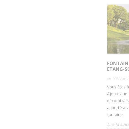
FONTAIN
ETANG-S
993
Vues
Vous êtes à
Ajoutez un a
décoratives
apporté à vo
fontaine.
Lire la suit