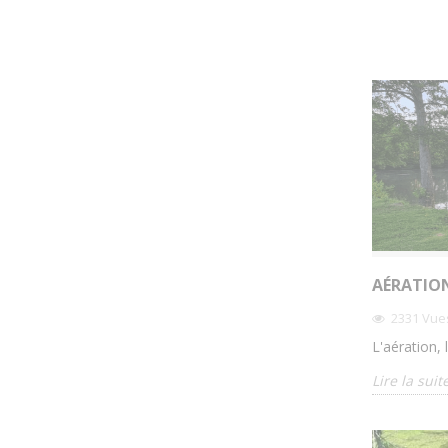
AÉRATION
2331
Vue
L'aération, 
Lire la suit