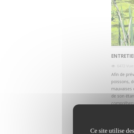
ENTRETIE
6472
Vue
Afin de prév
poissons, d
mauvaises od
de son étan
compréhensi
apport de n
équipe se t
bonne gestio
Ce site utilise d