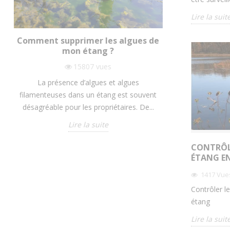
Lire la suit
Comment supprimer les algues de
LES 4 SOLU
mon étang ?
LE CUR
15807
vues
La présence d’algues et algues
Le curage d’u
filamenteuses dans un étang est souvent
consiste à ex
désagréable pour les propriétaires. De...
sont acc
Lire la suite
CONTRÔL
ÉTANG EN
1417
Vue
Contrôler l
étang
Lire la suit