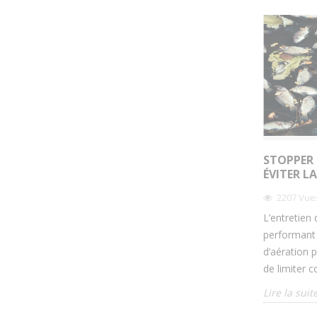
STOPPER 
ÉVITER L
2207
Vue
L’entretien
performant 
d’aération 
de limiter 
Lire la suit