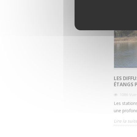
Lire la suit
LES DIFF
ÉTANGS 
1086
Vue
Les station
une profond
Lire la suit