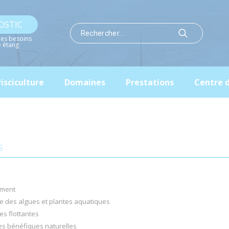
OSTIC
les besoins
e étang
isciculture
Domaines
Prestations
Centre 
S
ment
e des algues et plantes aquatiques
es flottantes
es bénéfiques naturelles