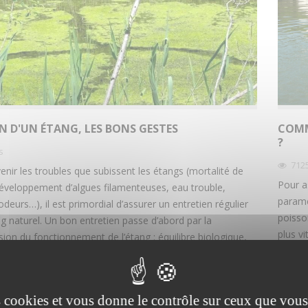
N D'UN ÉTANG, LES BONS GESTES
COMM
?
s
712
enir les troubles que subissent les étangs (mortalité de
Pour a
éveloppement d’algues filamenteuses, eau trouble,
paramè
eurs…), il est primordial d’assurer un entretien régulier
poisso
g naturel. Un bon entretien passe d’abord par la
plus v
on du fonctionnement de l’étang : équilibre biologique,
perfor
utriments, oxygène, profondeur, vase, végétation.. Notre
limiter
ient à votre disposition pour vous accompagner dans la
biolog
n et l’entretien de...
es cookies et vous donne le contrôle sur ceux que vous
Lire la