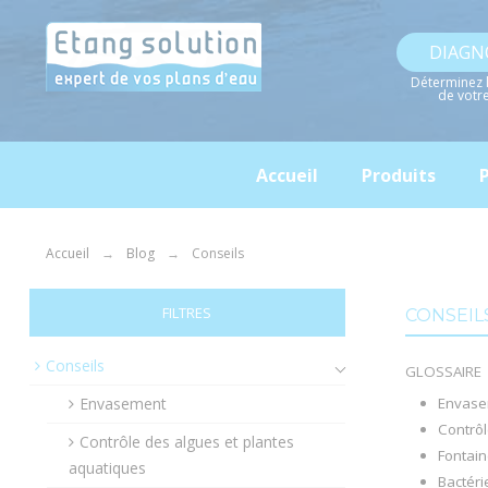
Panneau de gestion des cookies
DIAGN
Déterminez 
de votr
Accueil
Produits
P
Accueil
Blog
Conseils
FILTRES
CONSEIL
Conseils
GLOSSAIRE
Envasement
Envase
Contrôl
Contrôle des algues et plantes
Fontain
aquatiques
Bactéri