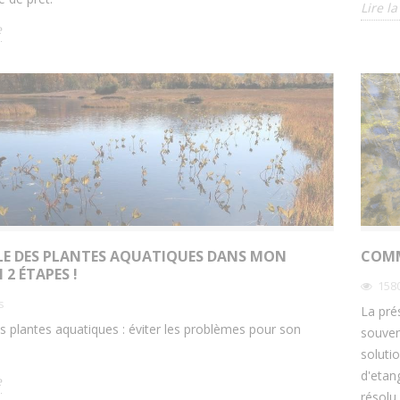
Lire la
e
TIONS POUR EFFECTUER
Poisson d'étang, découvrez
AGE D'UN ÉTANG !
incontournables !
8633
vues
8498
vues
n étang naturel ou artificiel
Découvrez les 9 poissons d'é
traire des sédiments qui se
incontournables dans cet arti
umulés au fond d’un...
Lire la suite
Lire la suite
E DES PLANTES AQUATIQUES DANS MON
COMM
 2 ÉTAPES !
158
s
La pré
es plantes aquatiques : éviter les problèmes pour son
souven
soluti
d'etan
e
résolu