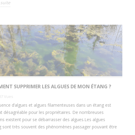
 suite
 les 9
Carpe amour ou amour blanc :
Les 
découvrez-les !
8098
vues
tangs
Découvrez dans cet article les bénéfices et
Le
cle.
les risques de l’introduction des carpes
moll
chinoises dans votre étang :...
Lire la suite
ENT SUPPRIMER LES ALGUES DE MON ÉTANG ?
07
Vues
sence d’algues et algues filamenteuses dans un étang est
t désagréable pour les propriétaires. De nombreuses
ons existent pour se débarrasser des algues.Les algues
g sont très souvent des phénomènes passager pouvant être
.