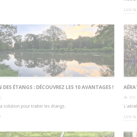
Lire la
 DES ÉTANGS : DÉCOUVREZ LES 10 AVANTAGES !
AÉRAT
s
892
la solution pour traiter les étangs.
L'aéra
e
Lire la