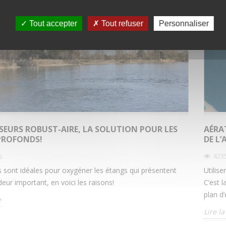
e
Tout accepter
Tout refuser
Personnaliser
USEURS ROBUST-AIRE, LA SOLUTION POUR LES
AÉRA
PROFONDS!
DE L’
s
423
s sont idéales pour oxygéner les étangs qui présentent
Utilis
eur important, en voici les raisons!
C’est 
plan d’
e
Lire la