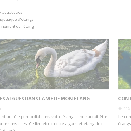
n
x aquatiques
aquatique d'étangs
onnement de l'étang
DES ALGUES DANS LA VIE DE MON ÉTANG
CONT
s
116
nt un rôle primordial dans votre étang ! Il ne saurait être
Le con
té sans elles. Ce lien étroit entre algues et étang doit
étangs
lé de prêt.