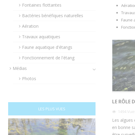
Fontaines flottantes
Aératio
Travau
Bactéries bénéfiques naturelles
Faune 
Aération
Foncti
Travaux aquatiques
Faune aquatique d'étangs
Fonctionnement de l'étang
Médias
Photos
LE RÔLE 
LES PLUS VUES
1494
Vue
Les algues o
en bonne san
être surveil