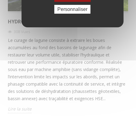
Personnaliser
HYDROCURAGE DE LAGUNE
308
Vues
Le curage de lagune consiste à extraire les boues
accumulées au fond des bassins de lagunage afin de
restaurer leur volume utile, stabiliser l’hydraulique et
retrouver une performance épuratoire conforme. Réalisée
sous eau par machine amphibie (sans vidange complète),
l’intervention limite les impacts sur les abords, permet un
phasage compatible avec la continuité de service, et intègre
des solutions de déshydratation (chaussettes géotextiles,
bassin annexe) avec traçabilité et exigences HSE...
Lire la suite