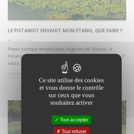
LE POTAMOT ENVAHIT MON ÉTANG, QUE FAIRE ?
2343
Vues
Plante exotique envahissante originaire de l'Eurasie, le
Potamot se retrouve aujourd'hui sur les autres continents. Il
existe 3 espèces différentes de cette plante.
Lire la suite
Ce site utilise des cookies
et vous donne le contrôle
sur ceux que vous
souhaitez activer
Tout accepter
Tout refuser