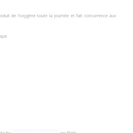
oduit de l’oxygène toute la journée et fait concurrence aux
ique
photonat3873017107
to by
on Flickr