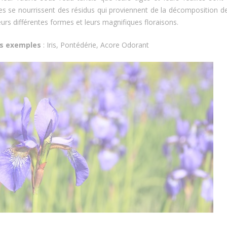
les se nourrissent des résidus qui proviennent de la décomposition de
eurs différentes formes et leurs magnifiques floraisons.
TIONS POUR EFFECTUER
Poisson d'étang, découvrez
s exemples
: Iris, Pontédérie, Acore Odorant
AGE D'UN ÉTANG !
incontournables !
8562
vues
8420
vues
n étang naturel ou artificiel
Découvrez les 9 poissons d'é
traire des sédiments qui se
incontournables dans cet arti
umulés au fond d’un...
Lire la suite
Lire la suite