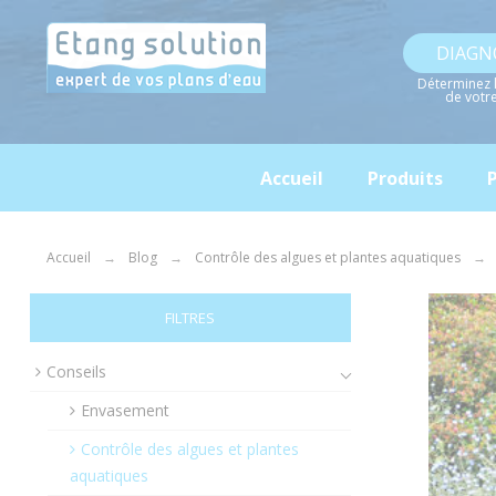
Panneau de gestion des cookies
DIAGN
Déterminez 
de votr
Accueil
Produits
P
Accueil
Blog
Contrôle des algues et plantes aquatiques
FILTRES
Conseils
Envasement
Contrôle des algues et plantes
aquatiques