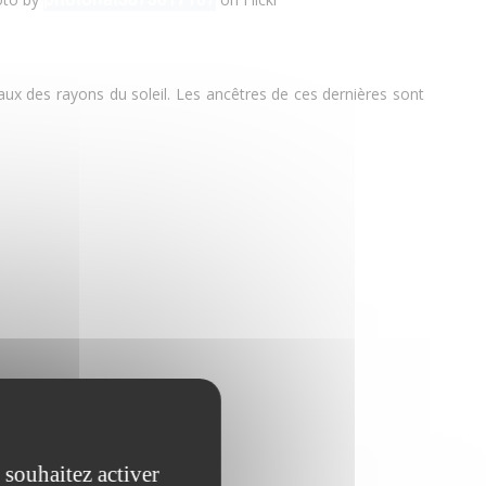
imaux des rayons du soleil. Les ancêtres de ces dernières sont
 souhaitez activer