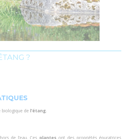
ÉTANG ?
UATIQUES
re biologique de
l’étang
.
t hors de l’eau. Ces
plantes
ont des propriétés épuratrices