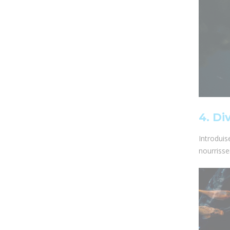
4. Di
Introdui
nourrisse