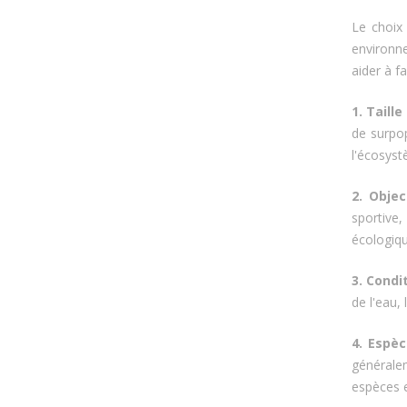
Le choix
environne
aider à fa
1. Taille
de surpop
l'écosyst
2. Obje
sportive,
écologiqu
3. Condi
de l'eau,
4. Espèc
générale
espèces e