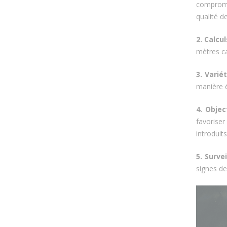
compromet
qualité d
2. Calcu
mètres ca
3. Varié
manière é
4. Objec
favoriser
introduit
5. Survei
signes de