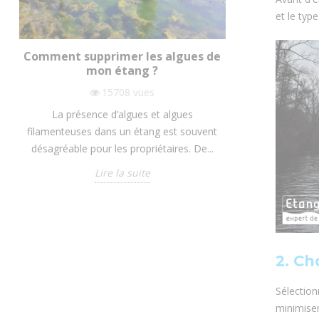
et le typ
Comment supprimer les algues de
LES 4 SOLU
mon étang ?
LE CUR
15708
vues
La présence d’algues et algues
Le curage d’u
filamenteuses dans un étang est souvent
consiste à ex
désagréable pour les propriétaires. De...
sont acc
Lire la suite
2. Ch
Sélectio
minimiser