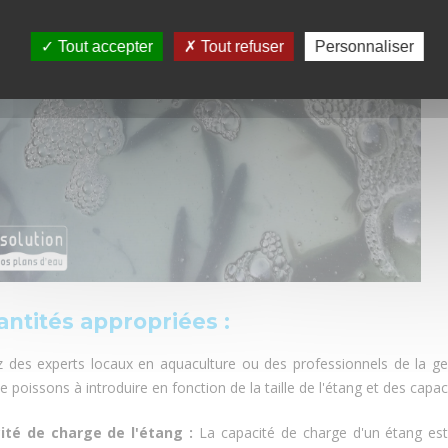
Tout accepter
Tout refuser
Personnaliser
antités appropriées :
z des experts locaux en aquaculture ou des professionnels de la ge
e poissons à introduire en fonction de la taille de l'étang et des capac
ité de charge de l'étang :
La capacité de charge d'un étang est 