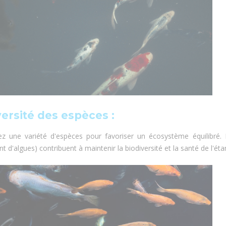
versité des espèces :
sez une variété d'espèces pour favoriser un écosystème équilibré. 
nt d'algues) contribuent à maintenir la biodiversité et la santé de l'éta