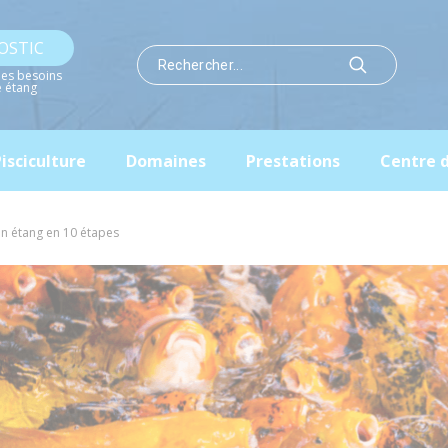
OSTIC
les besoins
e étang
isciculture
Domaines
Prestations
Centre 
n étang en 10 étapes