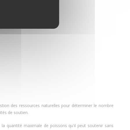
stion des ressources naturelles pour déterminer le nombre
ités de soutien.
la quantité maximale de poissons qu'il peut soutenir sans