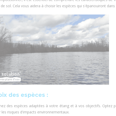
e de sol. Cela vous aidera à choisir les espèces qui s'épanouiront dans
TIONS POUR EFFECTUER
Poisson d'étang, découvrez
AGE D'UN ÉTANG !
incontournables !
8507
vues
8373
vues
n étang naturel ou artificiel
Découvrez les 9 poissons d'é
traire des sédiments qui se
incontournables dans cet arti
umulés au fond d’un...
Lire la suite
Lire la suite
oix des espèces :
nnez des espèces adaptées à votre étang et à vos objectifs. Optez 
 les risques d'impacts environnementaux.