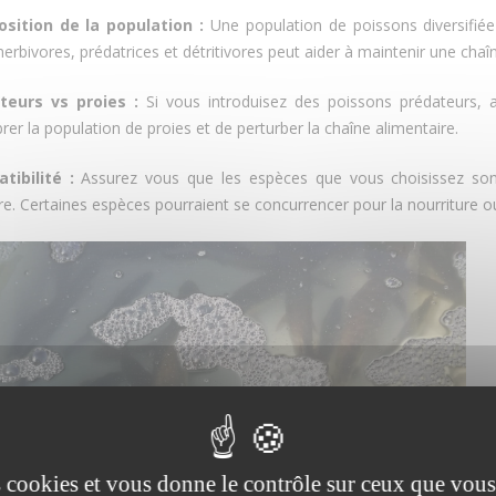
sition de la population :
Une population de poissons diversifiée 
erbivores, prédatrices et détritivores peut aider à maintenir une chaîn
teurs vs proies :
Si vous introduisez des poissons prédateurs, 
brer la population de proies et de perturber la chaîne alimentaire.
tibilité :
Assurez vous que les espèces que vous choisissez so
re. Certaines espèces pourraient se concurrencer pour la nourriture o
es cookies et vous donne le contrôle sur ceux que vous