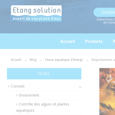
Panneau de gestion des cookies
DIAGN
Déterminez 
de votr
Accueil
Produits
P
Accueil
Blog
Faune aquatique d'étangs
Empoissonner u
FILTRES
Conseils
Envasement
Contrôle des algues et plantes
aquatiques