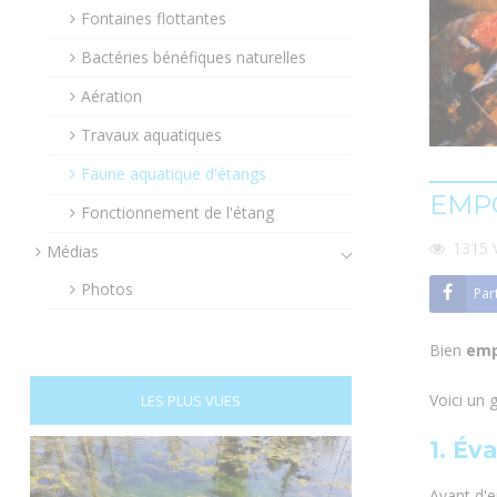
Fontaines flottantes
Bactéries bénéfiques naturelles
Aération
Travaux aquatiques
Faune aquatique d'étangs
EMPO
Fonctionnement de l'étang
1315
Médias
Photos
Par
Bien
emp
Voici un 
LES PLUS VUES
1. Év
Avant d'e