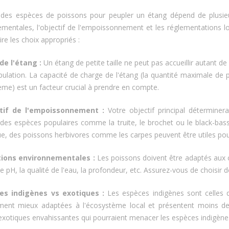
 des espèces de poissons pour peupler un étang dépend de plusieurs
mentales, l'objectif de l'empoissonnement et les réglementations l
ire les choix appropriés :
 de l'étang :
Un étang de petite taille ne peut pas accueillir autant 
ulation. La capacité de charge de l'étang (la quantité maximale de p
ème) est un facteur crucial à prendre en compte.
ctif de l'empoissonnement :
Votre objectif principal déterminer
 des espèces populaires comme la truite, le brochet ou le black-bas
e, des poissons herbivores comme les carpes peuvent être utiles pour
tions environnementales :
Les poissons doivent être adaptés aux 
 le pH, la qualité de l'eau, la profondeur, etc. Assurez-vous de choisi
es indigènes vs exotiques :
Les espèces indigènes sont celles q
ment mieux adaptées à l'écosystème local et présentent moins de ri
xotiques envahissantes qui pourraient menacer les espèces indigène