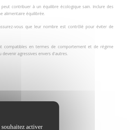
peut contribuer à un équilibre écologique sain. Inclure des
e alimentaire équilibrée.
assurez-vous que leur nombre est contrôlé pour éviter de
nt compatibles en termes de comportement et de régime
u devenir agressives envers d'autres.
 souhaitez activer