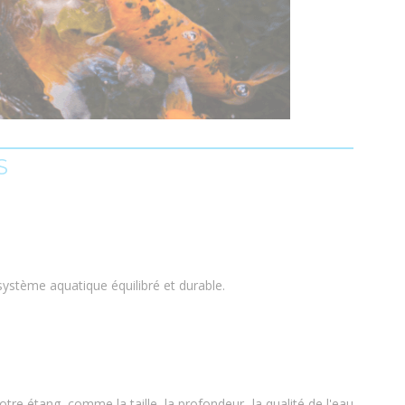
S
ystème aquatique équilibré et durable.
tre étang, comme la taille, la profondeur, la qualité de l'eau