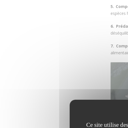
5. Compo
espèces h
6. Préda
déséquili
7. Compa
alimentai
Ce site utilise d