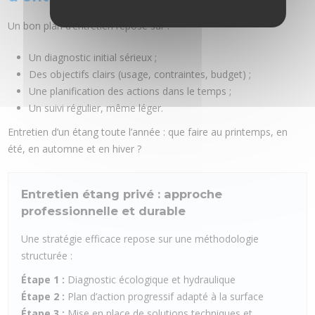
Un bon plan d’entretien repose sur :
Un diagnostic initial sérieux ;
Des objectifs clairs (usage, contraintes, budget) ;
Une planification des actions dans le temps ;
Un suivi régulier, même léger.
Entretien d’un étang toute l’année : que faire au printemps, en
été, en automne et en hiver ?
Entretien étang privé : approche
professionnelle et durable
Une stratégie efficace repose sur une méthodologie
structurée :
Étape 1 :
Diagnostic écologique et hydraulique
Étape 2 :
Plan d’action progressif adapté à la surface
Étape 3 :
Mise en place de solutions techniques et