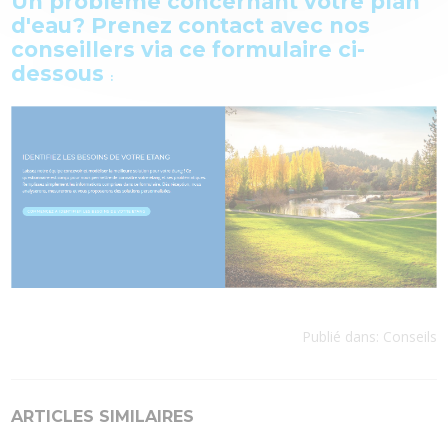
Un problème concernant votre plan
d'eau?
Prenez contact avec nos
conseillers via ce formulaire
ci-
dessous
:
Publié dans:
Conseils
ARTICLES SIMILAIRES