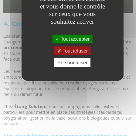
et vous donne le contrôle
sur ceux que vous
souhaitez activer
4. Conclusion
Les étangs sont parmi les milieux les plus exposés au
Tout accepter
changement climatique, mais ils peuvent aussi devenir des
alliés
précieux
dans l’adaptation de nos territoires. En stockant l’eau,
Tout refuser
en soutenant la biodiversité et en offrant des espaces tampons
face aux excès climatiques, ils jouent un rôle essentiel.
Personnaliser
Leur avenir dépend toutefois de la manière dont nous les
entretenons aujourd’hui. Avec une gestion adaptée, raisonnée et
respectueuse, il est possible de concilier usages humains et
équilibre écologique, tout en préparant les étangs à résister aux
défis du climat futur.
Chez
Étang Solution
, nous accompagnons collectivités et
particuliers pour mettre en place ces stratégies : faucardage,
oxygénation, gestion de la vase, solutions biologiques et suivi sur
mesure.