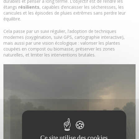
durables et penser à long terme. L’objectif est de rendre les
étangs
résilients
, capables d’encaisser les sécheresses, les
canicules et les épisodes de pluies extrêmes sans perdre leur
équilibre.
Cela passe par un suivi régulier, l’adoption de techniques
modernes (oxygénation, suivi GPS, cartographie interactive),
mais aussi par une vision écologique : valoriser les plantes
coupées en compost ou biomasse, préserver les zones
naturelles, et limiter les interventions brutales.
Ce site utilise des cookies