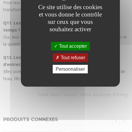
Pour leur beauté, leur longévité et leur symbolisme. Elles
Ce site utilise des cookies
transforment l’étang en un espace apaisant.
et vous donne le contrôle
sur ceux que vous
Q11. Les carpes Koï changent-elles de couleur avec le
souhaitez activer
temps ?
Oui, leur couleur peut évoluer selon leur âge, leur alimentation et
la qualité de l’eau.
Tout accepter
Q12. Les carpes koïs demandent-elles beaucoup
Tout refuser
d’entretien ?
Personnaliser
Elles sont robustes mais nécessitent un suivi régulier : qualité de
l’eau, filtration et alimentation adaptées.
Publié dans:
Conseils
,
Faune aquatique d'étangs
PRODUITS CONNEXES