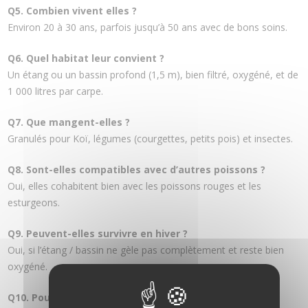
Q5. Combien vivent elles ?
Environ 20 à 30 ans, parfois jusqu’à 50 ans avec de bons soins.
Q6. Quel habitat leur convient ?
Un étang ou un bassin profond (1,5 m), bien filtré, oxygéné, et de
1 000 litres par carpe.
Q7. Que mangent-elles ?
Granulés pour Koï, légumes (courgettes, petits pois) et insectes.
Q8. Sont-elles compatibles avec d’autres poissons ?
Oui, elles cohabitent bien avec les poissons rouges et les
esturgeons.
Q9. Peuvent-elles survivre en hiver ?
Oui, si l’étang / bassin ne gèle pas complètement et reste bien
oxygéné.
Q10. Pourquoi les carpes Koï sont-elles si prisées ?