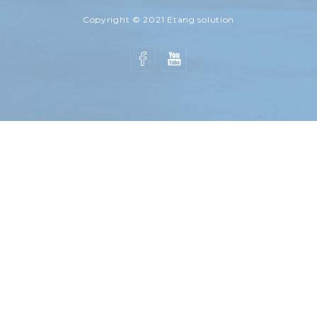
ETANG SOLUTION - SARL INOVAL
Copyright © 2021 Etang solution
41 route de Norges
21490 BRETIGNY