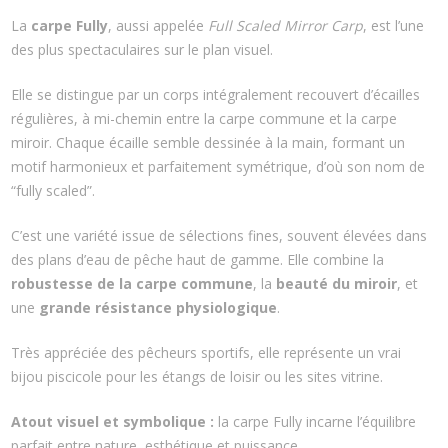
La
carpe Fully
, aussi appelée
Full Scaled Mirror Carp
, est l’une
des plus spectaculaires sur le plan visuel.
Elle se distingue par un corps intégralement recouvert d’écailles
régulières, à mi-chemin entre la carpe commune et la carpe
miroir. Chaque écaille semble dessinée à la main, formant un
motif harmonieux et parfaitement symétrique, d’où son nom de
“fully scaled”.
C’est une variété issue de sélections fines, souvent élevées dans
des plans d’eau de pêche haut de gamme. Elle combine la
robustesse de la carpe commune
, la
beauté du miroir
, et
une
grande résistance physiologique
.
Très appréciée des pêcheurs sportifs, elle représente un vrai
bijou piscicole pour les étangs de loisir ou les sites vitrine.
Atout visuel et symbolique :
la carpe Fully incarne l’équilibre
parfait entre nature, esthétique et puissance.