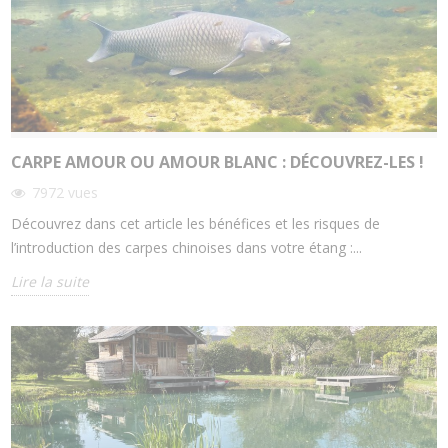
CARPE AMOUR OU AMOUR BLANC : DÉCOUVREZ-LES !
7972
vues
Découvrez dans cet article les bénéfices et les risques de
l’introduction des carpes chinoises dans votre étang :...
Lire la suite