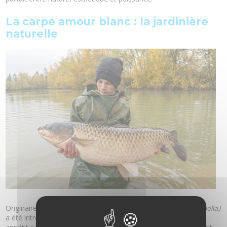
La carpe amour blanc : la jardinière
naturelle
Originaire d’Asie, la
(
)
carpe amour blanc
Ctenopharyngodon idella
a été introduite en Europe pour une raison bien précise : son