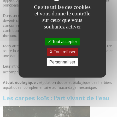
appétit pour les plantes aquatiques. Phytophage, elle se nourrit
principalement d’herbiers, de lentilles d’eau et d’élodées.
Ce site utilise des cookies
et vous donne le contrôle
Dans un étang où la végétation est envahissante, elle peut
sur ceux que vous
devenir une véritable alliée. Une seule carpe amour adulte peut
consommer plusieurs kilogrammes de plantes par jour,
souhaitez activer
contribuant ainsi à
réguler naturellement les zones trop
.
denses
Tout accepter
Mais attention : une surpopulation d’amours blancs peut détruire
toute la végétation utile, entraînant un déséquilibre écologique et
Tout refuser
une eau appauvrie en oxygène.
Personnaliser
Leur introduction doit donc être mesurée, toujours
accompagnée d’un suivi piscicole.
Atout écologique :
régulation douce et biologique des herbiers
aquatiques, complémentaire au faucardage mécanique.
Les carpes koïs : l'art vivant de l'eau