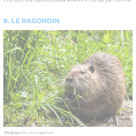
8. LE RAGONDIN
Photo by
Mike Prince
on
Foter