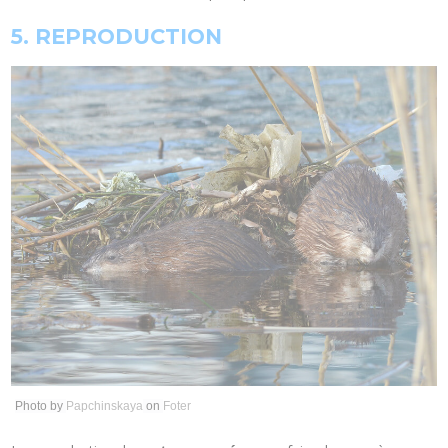
5. REPRODUCTION
Photo by
Papchinskaya
on
Foter