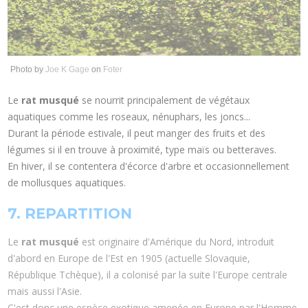
Photo by
Joe K Gage
on
Foter
Le
rat musqué
se nourrit principalement de végétaux
aquatiques comme les roseaux, nénuphars, les joncs...
Durant la période estivale, il peut manger des fruits et des
légumes si il en trouve à proximité, type maïs ou betteraves.
En hiver, il se contentera d'écorce d'arbre et occasionnellement
de mollusques aquatiques.
7. REPARTITION
Le
rat musqué
est originaire d'Amérique du Nord, introduit
d'abord en Europe de l'Est en 1905 (actuelle Slovaquie,
République Tchèque), il a colonisé par la suite l'Europe centrale
mais aussi l'Asie.
C'est donc une espèce exotique amenée en Europe par l'Homme.