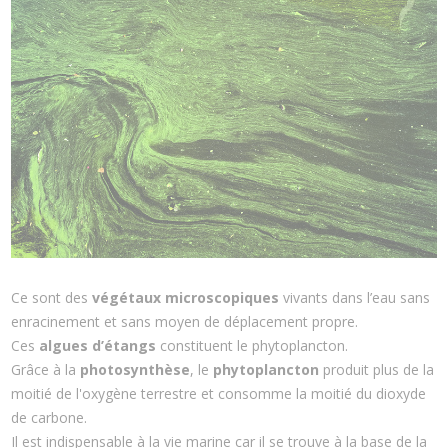
Ce sont des
végétaux
microscopiques
vivants dans l’eau sans
enracinement et sans moyen de déplacement propre.
Ces
algues d’étangs
constituent le phytoplancton.
Grâce à la
photosynthèse
, le
phytoplancton
produit plus de la
moitié de l'oxygène terrestre et consomme la moitié du dioxyde
de carbone.
Il est indispensable à la vie marine car il se trouve à la base de la