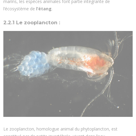
marins, les espèces animales font partie intégrante de
l’écosystème de
l’étang
.
2.2.1 Le zooplancton :
Le zooplancton, homologue animal du phytoplancton, est