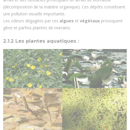
(décomposition de la matière organique). Ces dépôts constituent
une pollution visuelle importante.
Les odeurs dégagées par ces
algues
et
végétaux
provoquent
gêne et parfois plaintes de riverains.
2.1.2 Les plantes aquatiques :