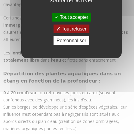
souhaitez activer
davantage développée.
Tout accepter
Certaines
plantes aquatiques
peuvent être totalement
immergées
, certains
potamots
, les
élodées
, les
cornifles
,
Tout refuser
d’autres espèces comme les
nénuphars
ou d’autres
potamots
affleurent la surface de l’eau.
Personnaliser
Les
lentilles
d’eau fait figure
d’exception
car elle est
totalement
libre
dans
l’eau
et flotte sans enracinement.
Répartition des plantes aquatiques dans un
étang en fonction de la profondeur :
0 à 20 cm d’eau :
on retrouve les joncs et carex (souvent
confondus avec des graminées), les iris d’eau.
Sur les berges, se développe une série d’espèces végétales, leur
influence n’est cependant pas à négliger s’ils sont situés aux
abords directs du plan d’eau (création de zones ombragées,
matières organiques par les feuilles…)