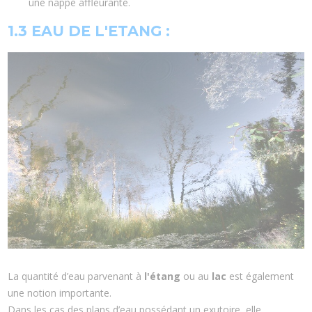
une nappe affleurante.
1.3 EAU DE L'ETANG :
La quantité d’eau parvenant à
l'étang
ou au
lac
est également
une notion importante.
Dans les cas des plans d’eau possédant un exutoire, elle