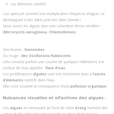
Les éléments nutritifs
L’on aperçoit souvent une multiplication d’espèces d’algues se
développant à des dates précises dans l’année !
Nous avons les algues avec une coloration dense verdâtre :
(
Microcystis
aeruginosa
,
Chlamydomas
)
Des brunes :
Diatomées
Ou rouge :
des Oscillatoria Rubescens
Cela consiste parfois une couche de quelques millimètres à la
surface de l’eau appelée :
fleur d’eau.
Ces proliférations
algales
sont très fortement dues à
l’excès
d’éléments
nutritifs dans l’eau.
Elles sont souvent la conséquence d’une
pollution
organique
.
Nuisances visuelles et olfactives des algues :
Ces
algues
se retrouvant au fond de votre
étang
forment des
amas et des obstacles provoquant un amas de biomasse