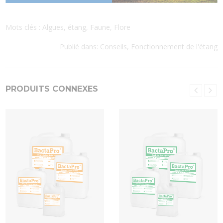
Mots clés :
Algues
,
étang
,
Faune
,
Flore
Publié dans:
Conseils
,
Fonctionnement de l'étang
PRODUITS CONNEXES